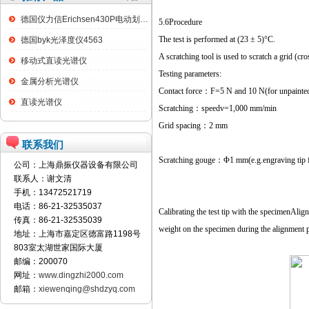
德国仪力信Erichsen430P电动划格试验仪
5.6
Procedure
The test is performed at (23 ± 5)°C.
德国byk光泽度仪4563
A scratching tool is used to scratch a grid (cr
移动式直读光谱仪
Testing parameters:
金属分析光谱仪
Contact force
：
F=5 N and 10 N(for unpainted
直读光谱仪
Scratching
：
speedv=1,000 mm/min
Grid spacing
：
2 mm
联系我们
Scratching gouge
：
Φ1 mm(e.g.engraving tip f
公司：上海鼎振仪器设备有限公司
联系人：谢文清
手机：13472521719
电话：86-21-32535037
Calibrating the test tip with the specimenAlign
传真：86-21-32535039
weight on the specimen during the alignment 
地址：上海市嘉定区德富路1198号
803室太湖世家国际大厦
邮编：200070
网址：
www.dingzhi2000.com
邮箱：
xiewenqing@shdzyq.com