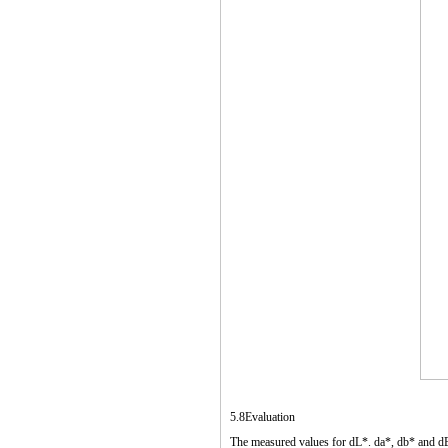
5.8
Evaluation
The measured values for dL*. da*, db* and dE*