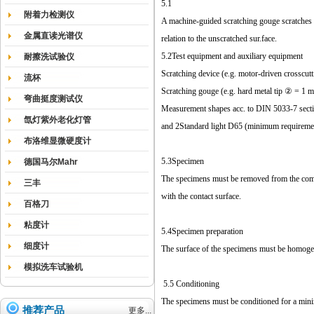
5.1
附着力检测仪
A machine-guided scratching gouge scratches a
金属直读光谱仪
relation to the unscratched sur.face.
5.2Test equipment and auxiliary equipment
耐擦洗试验仪
Scratching device (e.g. motor-driven crosscut
流杯
Scratching gouge (e.g. hard metal tip ② = 1 m
弯曲挺度测试仪
Measurement shapes acc. to DIN 5033-7 section 
氙灯紫外老化灯管
and 2Standard light D65 (minimum requirement
布洛维显微硬度计
5.3
Specimen
德国马尔Mahr
The specimens must be removed from the compon
三丰
with the contact surface.
百格刀
粘度计
5.4
Specimen preparation
细度计
The surface of the specimens must be homogen
模拟洗车试验机
5.5 Conditioning
The specimens must be conditioned for a mini
推荐产品
更多...