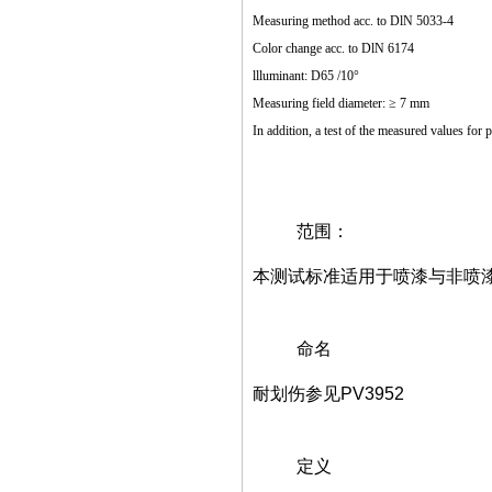
Measuring method acc. to DlN 5033-4
Color change acc. to DlN 6174
llluminant: D65 /10°
Measuring field diameter: ≥ 7 mm
In addition, a test of the measured values for
范围：
本测试标准适用于喷漆与非喷
命名
耐划伤参见PV3952
定义