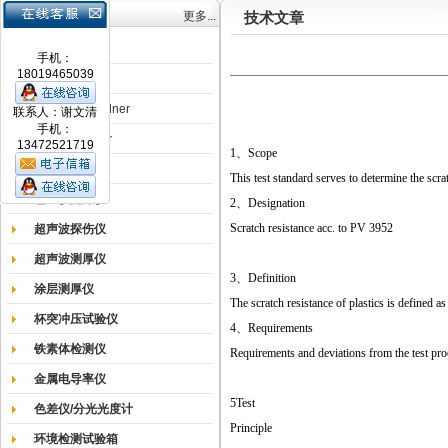
产品目录
更多...
技术文章
涂膜机
手机：
18019465039
德国Erichsen
德国BYK-Gardner
联系人：谢文清
手机：
英国Elcometer
13472521719
1、
Scope
耐磨试验机
This test standard serves to determine the scra
色差仪光泽仪
2、
Designation
Scratch resistance acc. to PV 3952
超声波探伤仪
超声波测厚仪
3、Definition
涂层测厚仪
The scratch resistance of plastics is defined a
杯突冲压试验仪
4、Requirements
铁素体检测仪
Requirements and deviations from the test proc
金属电导率仪
5
Test
色差仪/分光光度计
Principle
环境检测试验箱