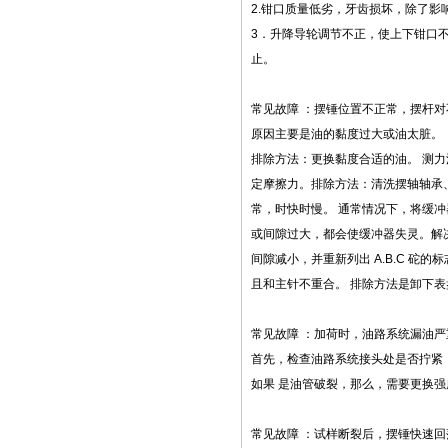
2.钳口质量低劣，牙齿损坏，除了影
3．升降导轮调节不正，使上下钳口
止。
常见故障 ：摆锤位置不正常，摆杆
原因主要是油的黏度过大或油太脏。
排除方法：更换黏度合适的油。 测力
定摩擦力。排除方法：清洗摆轴轴承、
常，时快时慢。 通常情况下，将缓
或间隙过大，都会使缓冲器失灵。解决
间隙减小，并重新列出 A.B.C 砣
且和主针不重合。 排除方法是卸下
常见故障 ：加荷时，油路系统漏油
首先，检查油路系统接头处是否拧紧
如果 是油管破裂，那么，需要更换
常见故障 ：试样断裂后，摆锤快速