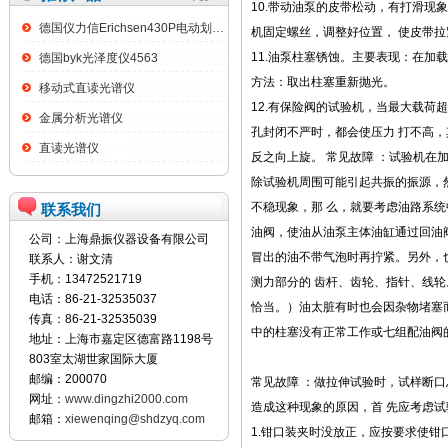
10.带动油泵的皮带松动，有打滑现
德国仪力信Erichsen430P电动划格试验仪
机固定螺丝，调整好位置， 使皮带
11.油泵柱塞锈蚀。主要表现：在加
德国byk光泽度仪4563
方法：取出柱塞重新抛光。
移动式直读光谱仪
12.有保险阀的试验机，当最大载荷
金属分析光谱仪
孔封闭不严时，都会使压力 打不高
直读光谱仪
反之向上旋。 常见故障 ：试验机在
除试验机周围可能引起共振的振源，
不稳现象，那 么，就要考虑油路系
联系我们
油阀，使油从油泵主体油缸通过回油
公司：上海鼎振仪器设备有限公司
冒出的油不带气泡时再拧紧。另外，
联系人：谢文清
手机：13472521719
测力部分的 齿杆、齿轮、指针、线
电话：86-21-32535037
恰当。）油太脏有时也会因杂物堵塞
传真：86-21-32535039
中的柱塞没有正常工作或七组配油阀
地址：上海市嘉定区德富路1198号
803室太湖世家国际大厦
邮编：200070
常见故障 ：做拉伸试验时，试样断
网址：
www.dingzhi2000.com
造成这种现象的原因，首 先应考虑试
邮箱：
xiewenqing@shdzyq.com
1.钳口装夹时没放正，应按要求使钳