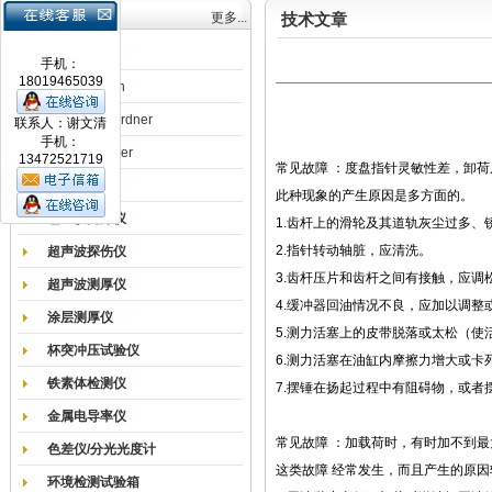
产品目录
更多...
技术文章
涂膜机
手机：
18019465039
德国Erichsen
德国BYK-Gardner
联系人：谢文清
手机：
英国Elcometer
13472521719
常见故障 ：度盘指针灵敏性差，卸荷
耐磨试验机
此种现象的产生原因是多方面的。
色差仪光泽仪
1.齿杆上的滑轮及其道轨灰尘过多、
2.指针转动轴脏，应清洗。
超声波探伤仪
3.齿杆压片和齿杆之间有接触，应调
超声波测厚仪
4.缓冲器回油情况不良，应加以调整
涂层测厚仪
5.测力活塞上的皮带脱落或太松（使
杯突冲压试验仪
6.测力活塞在油缸内摩擦力增大或卡
铁素体检测仪
7.摆锤在扬起过程中有阻碍物，或者
金属电导率仪
常见故障 ：加载荷时，有时加不到
色差仪/分光光度计
这类故障 经常发生，而且产生的原因
环境检测试验箱