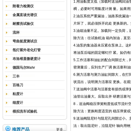
1.用油黏度太低（加载时送油阀回
附着力检测仪
稠，必要时可用黏度计测 量。如果
金属直读光谱仪
2.油压系统严重漏油，油路系统漏
片坏了，就必须拆开此处 更换新的
耐擦洗试验仪
3.油箱油量不足。加载到一定负荷，
流杯
除方法：往试验机油 箱内加油，直
弯曲挺度测试仪
4.油泵的集油器未压紧在泵体上。
氙灯紫外老化灯管
将油泵后端的固定螺钉拧 紧。如仍
布洛维显微硬度计
5.工作活塞和油缸的配合间隙过大
密测量后，应到生产厂调 换活塞和油
德国马尔Mahr
6.测力活塞与测力油缸间隙大，在
三丰
状流出，说明测力活塞应 更换。在
百格刀
7.送油阀中活塞与活塞套有损伤或
粘度计
油管出油量大。应取出并 研磨活塞
细度计
8．送油阀稳压弹簧刚度低或节流针
除方法：更换刚度适宜的 稳压弹簧
模拟洗车试验机
9.送油阀阻尼针与阻尼孔间隙过小
法：取出阻尼针，沿阻尼针 轴向用
推荐产品
更多...