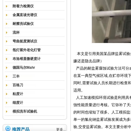
附着力检测仪
金属直读光谱仪
耐擦洗试验仪
流杯
弯曲挺度测试仪
氙灯紫外老化灯管
本文是引用美国
某品牌
盐雾
试验
布洛维显微硬度计
嫌还是隐去品牌
）
德国马尔Mahr
产品的耐盐雾腐蚀试验方法可分
在某一典型气候区域
,
在贮存环境
三丰
同时
,
需要试验人员长期进行检查
百格刀
适用。
粘度计
人工加速模拟环境试验是利用具
细度计
蚀性能质量进行考核。它弥补了天
模拟洗车试验机
的时间也缩短了很多。人工模拟盐
单一的氯化钠盐雾试验发展成为多
验
,
交变盐雾试验。本文主要分析
推荐产品
更多...