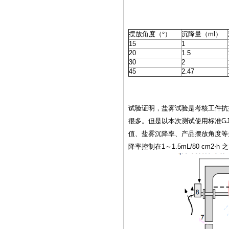
摆放角度（°）
沉降量（
ml
）
15
1
20
1.5
30
2
45
2.47
试验证明，盐雾试验是考核
工件
抗
很多。但是以本次测试使用标准
GJ
值、盐雾沉降率、产品摆放角度等
降率控制在
1
～
1.5mL/80 cm2
·
h
之