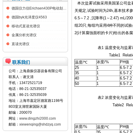
本次盐雾试验采用美国某公司盐
德国仪力信Erichsen430P电动划格试验仪
关规定
,
试验时间为
24h,
基本技术
德国byk光泽度仪4563
6.5
～
7.2 ,
沉降率
(1
～
2.47) mL/20
组
20
只
;
每组均采用
4
种不同的试验
移动式直读光谱仪
2(
计算腐蚀面积的卡片
)
给出的各腐
金属分析光谱仪
直读光谱仪
表
1
温度变化与盐雾
Table1 Relationship of sa
联系我们
浓度
/%
PH
值
温度
/
℃
25
1
6.5-7.2
公司：上海鼎振仪器设备有限公司
35
1
6.5-7.2
联系人：谢文清
40
1
6.5-7.2
手机：13472521719
50
1
6.5-7.2
电话：86-21-32535037
传真：86-21-32535039
表
2
浓度变化与盐雾
地址：上海市嘉定区德富路1198号
Table2 Relationship of sa
803室太湖世家国际大厦
邮编：200070
网址：
www.dingzhi2000.com
邮箱：
xiewenqing@shdzyq.com
浓度
/%
PH
值
温度
/
℃
0.5
35
6.5-7.2