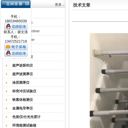
产品目录
更多...
技术文章
涂膜机
手机：
18019465039
德国Erichsen
德国BYK-Gardner
联系人：谢文清
手机：
英国Elcometer
13472521719
耐磨试验机
色差仪光泽仪
超声波探伤仪
超声波测厚仪
涂层测厚仪
杯突冲压试验仪
铁素体检测仪
金属电导率仪
色差仪/分光光度计
环境检测试验箱