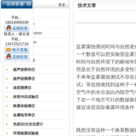
产品目录
更多...
技术文章
涂膜机
手机：
18019465039
德国Erichsen
德国BYK-Gardner
联系人：谢文清
手机：
英国Elcometer
13472521719
盐雾腐蚀测试时间与自然老
耐磨试验机
一个数值可以把实验室盐雾
色差仪光泽仪
时间与自然环境下的耐候年
而是在于自然环境的多变性
超声波探伤仪
不单单盐雾腐蚀测试不存在
超声波测厚仪
试）等也很难找到这样子一
涂层测厚仪
空气中的水分远比内陆空气
杯突冲压试验仪
了在一个地方可行的数据换
铁素体检测仪
接近涂层实际暴露环境条件
金属电导率仪
色差仪/分光光度计
既然没有这样一个换算数据
环境检测试验箱