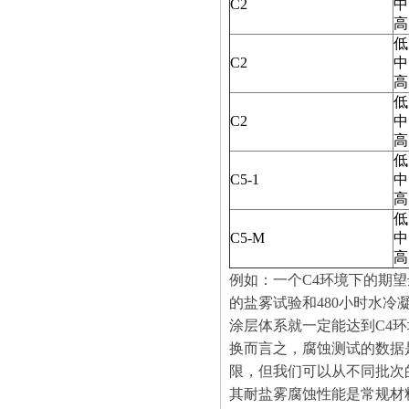
C2
中
高
低
C2
中
高
低
C2
中
高
低
C5-1
中
高
低
C5-M
中
高
例如：一个
C4
环境下的期望
的盐雾试验和
480
小时水冷
涂层体系就一定能达到
C4
环
换而言之，腐蚀测试的数据
限，但我们可以从不同批次
其耐盐雾腐蚀性能是常规材