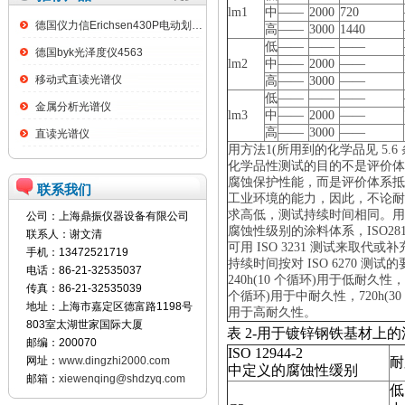
lm1
中
——
2000
720
德国仪力信Erichsen430P电动划格试验仪
高
——
3000
1440
低
——
——
——
德国byk光泽度仪4563
lm2
中
——
2000
——
移动式直读光谱仪
高
——
3000
——
低
——
——
——
金属分析光谱仪
lm3
中
——
2000
——
高
——
3000
——
直读光谱仪
用方法
1(
所用到的化学品见
5.6
化学品性测试的目的不是评价体
腐蚀保护性能，而是评价体系抵
联系我们
工业环境的能力，因此，不论耐
求高低，测试持续时间相同。
公司：上海鼎振仪器设备有限公司
腐蚀性级别的涂料体系，
ISO28
联系人：谢文清
可用
ISO 3231
测试来取代或补
手机：13472521719
持续时间按对
ISO 6270
测试的
电话：86-21-32535037
240h(10
个循环
)
用于低耐久性，
传真：86-21-32535039
个循环
)
用于中耐久性，
720h(30
地址：上海市嘉定区德富路1198号
用于高耐久性。
803室太湖世家国际大厦
表
2-
用于镀锌钢铁基材上的
邮编：200070
ISO 12944-2
网址：
www.dingzhi2000.com
耐
中定义的腐蚀性缓别
邮箱：
xiewenqing@shdzyq.com
低