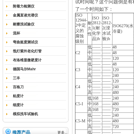
试时间呢？这个问题倒是有
附着力检测仪
了一个时间如下：
金属直读光谱仪
ISO
ISO
ISO
12944-
2812-
2812-
耐
耐擦洗试验仪
2
中定
ISO6270(
水
1(
耐
2(
浸
久
义的
冷凝
)
流杯
化学
水试
性
腐蚀
品
)h
验
)h
级别
弯曲挺度测试仪
低
——
——
48
氙灯紫外老化灯管
C2
中
——
——
48
高
——
——
120
布洛维显微硬度计
低
——
——
48
德国马尔Mahr
C3
中
——
——
120
高
——
——
240
三丰
低
——
——
120
C4
中
——
——
240
百格刀
高
——
——
480
粘度计
低
168
——
240
C5-I
中
168
——
480
细度计
高
168
——
720
模拟洗车试验机
低
——
——
240
C5-M
中
——
——
480
高
——
——
720
推荐产品
低
——
——
——
更多...