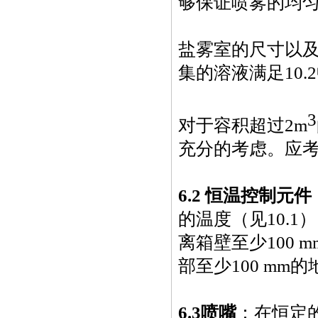
够保证喷雾的均
盐雾室的尺寸以及
集的溶液满足10.
3
对于容积超过
2m
充分的考虑。应
6.2
恒温控制元件
的温度（见
10.1
）
离箱壁至少
100 m
部至少
100 mm
的
6.3
喷嘴
：在恒定