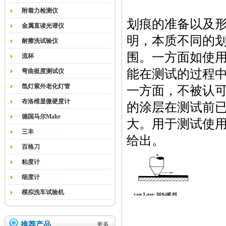
附着力检测仪
划痕的准备以及
金属直读光谱仪
明，本质不同的
耐擦洗试验仪
围。一方面如使
流杯
能在测试的过程
弯曲挺度测试仪
氙灯紫外老化灯管
一方面，不被认
布洛维显微硬度计
的涂层在测试前
德国马尔Mahr
大。用于测试使
三丰
给出。
百格刀
粘度计
细度计
模拟洗车试验机
推荐产品
更多...