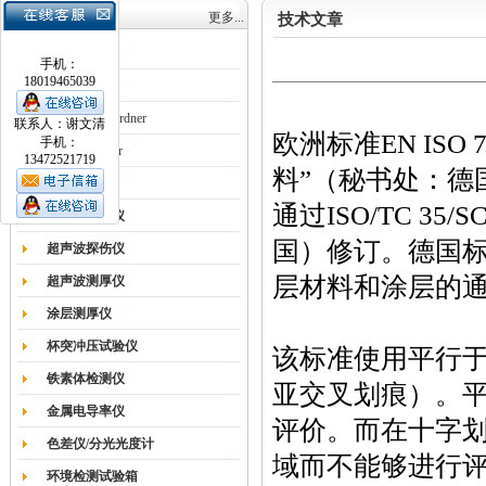
产品目录
更多...
技术文章
涂膜机
手机：
18019465039
德国Erichsen
德国BYK-Gardner
联系人：谢文清
欧洲标准
EN ISO 
手机：
英国Elcometer
13472521719
料”（秘书处：德
耐磨试验机
通过
ISO/TC 35/SC
色差仪光泽仪
国）修订。德国
超声波探伤仪
层材料和涂层的通
超声波测厚仪
涂层测厚仪
杯突冲压试验仪
该标准使用平行
铁素体检测仪
亚交叉划痕）。
金属电导率仪
评价。而在十字
色差仪/分光光度计
域而不能够进行
环境检测试验箱