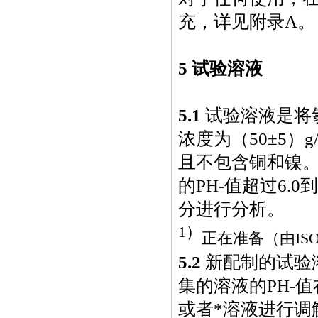
充，详见附录A。
5 试验溶液
5.1
试验溶液是将
浓度为（
50
±
5
）
g
且不包含铜和镍
的
PH-
值超过
6.0
到
分进行分析。
1
）
正在准备（由
ISO
5.2
新配制的试验
集的溶液的
PH-
值
或者*溶液进行调