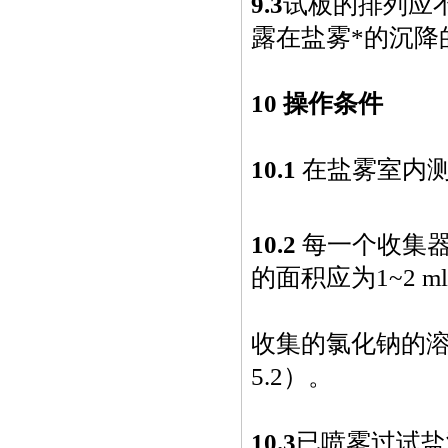
9.3
试板的排列应
露在盐雾*的沉降
10 操作条件
10.1
在盐雾室内
10.2
每一个收集
的面积应为
1~2 m
收集的氯化钠的
5.2
）
。
10.3
已喷雾过试盐