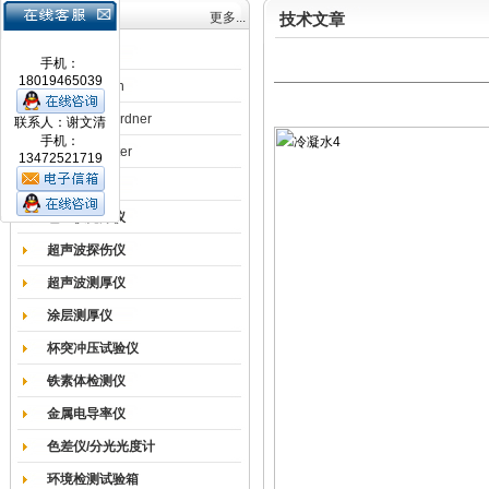
产品目录
更多...
技术文章
涂膜机
手机：
18019465039
德国Erichsen
德国BYK-Gardner
联系人：谢文清
手机：
英国Elcometer
13472521719
耐磨试验机
色差仪光泽仪
超声波探伤仪
超声波测厚仪
涂层测厚仪
杯突冲压试验仪
铁素体检测仪
金属电导率仪
色差仪/分光光度计
环境检测试验箱