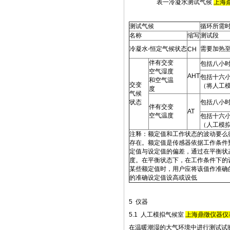
表一冷凝水测试气候
上海
测试气候
循环所需
名称
缩写
测试段
冷凝水-恒定气候状态
需要加热
CH
伴有交变
包括八小
空气湿度
AHT
包括十六
和空气温
交变
（将人工
度
气候
状态
包括八小
伴有交变
AT
空气温度
包括十六
（人工模
注释：额定值和工作状态的波动要么彼
存在。额定值是传感器依据工作条件
定值与设定值的偏差，通过在平衡状
度。在平衡状态下，在工作条件下的
某些额定值时，用户应将该值作准确
的准确设定值设高或设低
5 仪器
5.1 人工模拟气候室
上海鼎徵仪器仪
在温暖潮湿的大气环境中进行测试试