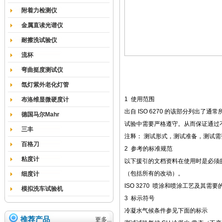
附着力检测仪
金属直读光谱仪
耐擦洗试验仪
流杯
弯曲挺度测试仪
氙灯紫外老化灯管
1 使用范围
布洛维显微硬度计
出自 ISO 6270 的该部分列出
德国马尔Mahr
试验中需要严格遵守。从而保证通过
三丰
注释： 测试形式，测试准备，测试需要
百格刀
2 参考的标准规范
粘度计
以下援引的文档资料在使用时是必须
（包括所有的改动）。
细度计
ISO 3270 喷涂和喷涂工艺及其
模拟洗车试验机
3 标示符号
冷凝水气候条件参见下面的标示
推荐产品
更多...