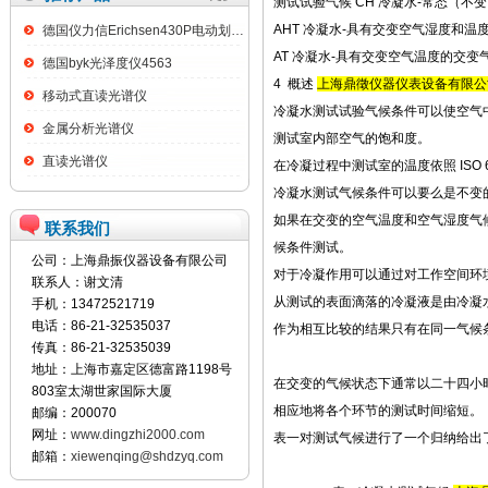
测试试验气候 CH 冷凝水-常态（
AHT 冷凝水-具有交变空气湿度和温
德国仪力信Erichsen430P电动划格试验仪
AT 冷凝水-具有交变空气温度的交变
德国byk光泽度仪4563
4 概述
上海鼎徵仪器仪表设备有限公
移动式直读光谱仪
冷凝水测试试验气候条件可以使空气
金属分析光谱仪
测试室内部空气的饱和度。
直读光谱仪
在冷凝过程中测试室的温度依照 ISO
冷凝水测试气候条件可以要么是不变的常
如果在交变的空气温度和空气湿度气
联系我们
候条件测试。
公司：上海鼎振仪器设备有限公司
对于冷凝作用可以通过对工作空间环
联系人：谢文清
从测试的表面滴落的冷凝液是由冷凝
手机：13472521719
电话：86-21-32535037
作为相互比较的结果只有在同一气候
传真：86-21-32535039
地址：上海市嘉定区德富路1198号
在交变的气候状态下通常以二十四小时
803室太湖世家国际大厦
相应地将各个环节的测试时间缩短。
邮编：200070
网址：
www.dingzhi2000.com
表一对测试气候进行了一个归纳给出
邮箱：
xiewenqing@shdzyq.com